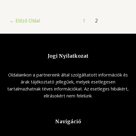
Bejegyzések
←
Előző Oldal
1
2
lapozása
Jogi Nyilatkozat
Oldalainkon a partnereink által szolgáltatott információk és
árak tájékoztató jellegűek, melyek esetlegesen
tartalmazhatnak téves információkat. Az esetleges hibákért,
elírásokért nem felelünk.
Navigáció