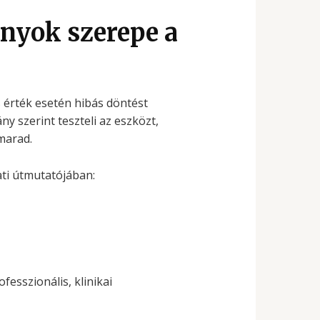
ányok szerepe a
 érték esetén hibás döntést
y szerint teszteli az eszközt,
marad.
ti útmutatójában:
esszionális, klinikai