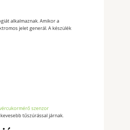
giát alkalmaznak. Amikor a
ektromos jelet generál. A készülék
vércukormérő szenzor
 kevesebb tűszúrással járnak.