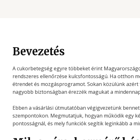
Bevezetés
A cukorbetegség egyre többeket érint Magyarországon
rendszeres ellenőrzése kulcsfontosságú. Ha otthon m
étrendet és mozgásprogramot. Sokan közülünk azért 
nagyobb biztonságban érezzék magukat a mindenna
Ebben a vásárlási útmutatóban végigvezetünk bennet
szempontokon. Megmutatjuk, hogyan működik egy kész
pontosságnál, és mely funkciók segítik leginkább a m