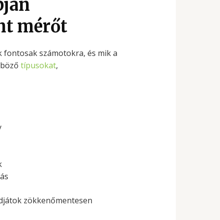
pján
nt mérőt
k fontosak számotokra, és mik a
önböző
típusokat
,
y
k
tás
tudjátok zökkenőmentesen