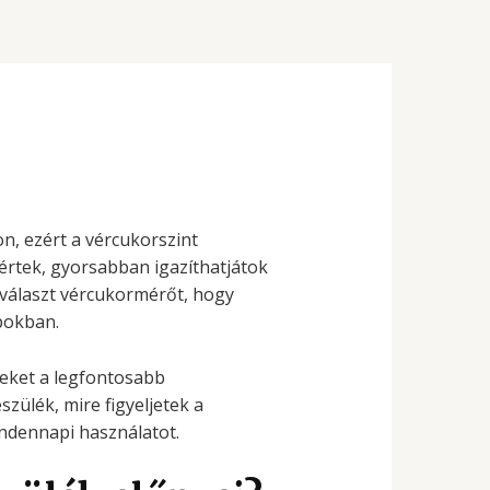
, ezért a vércukorszint
értek, gyorsabban igazíthatjátok
választ vércukormérőt, hogy
pokban.
eket a legfontosabb
ülék, mire figyeljetek a
indennapi használatot.