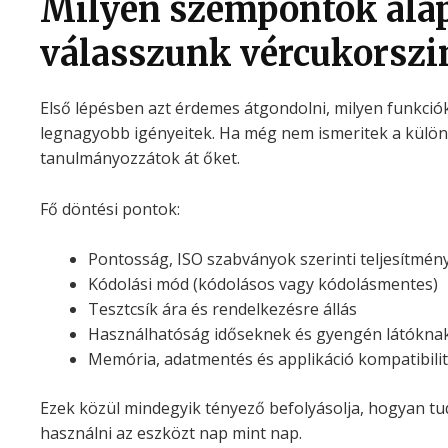
Milyen szempontok ala
válasszunk vércukorszi
Első lépésben azt érdemes átgondolni, milyen funkció
legnagyobb igényeitek. Ha még nem ismeritek a kül
tanulmányozzátok át őket.
Fő döntési pontok:
Pontosság, ISO szabványok szerinti teljesítmén
Kódolási mód (kódolásos vagy kódolásmentes)
Tesztcsík ára és rendelkezésre állás
Használhatóság időseknek és gyengén látókna
Memória, adatmentés és applikáció kompatibili
Ezek közül mindegyik tényező befolyásolja, hogyan 
használni az eszközt nap mint nap.