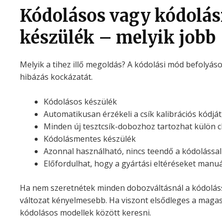
Kódolásos vagy kódolá
készülék – melyik jobb
Melyik a tihez illő megoldás? A kódolási mód befolyáso
hibázás kockázatát.
Kódolásos készülék
Automatikusan érzékeli a csík kalibrációs kódját
Minden új tesztcsík-dobozhoz tartozhat külön c
Kódolásmentes készülék
Azonnal használható, nincs teendő a kódolással
Előfordulhat, hogy a gyártási eltéréseket manuál
Ha nem szeretnétek minden dobozváltásnál a kódoláss
változat kényelmesebb. Ha viszont elsődleges a maga
kódolásos modellek között keresni.