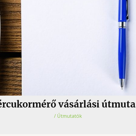
ércukormérő vásárlási útmuta
/
Útmutatók