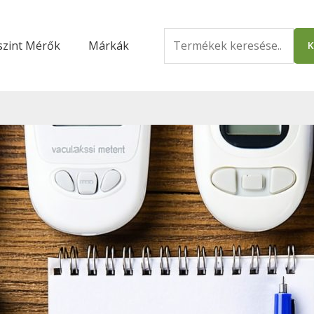
Search
szint Mérők
Márkák
K
for: