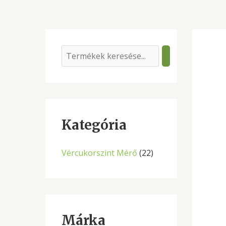
S
e
a
r
c
Kategória
h
Vércukorszint Mérő
(22)
Márka