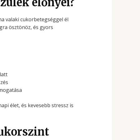
zülék előnyei?
 ha valaki cukorbetegséggel él
gra ösztönöz, és gyors
att
ezés
ámogatása
pi élet, és kevesebb stressz is
ukorszint