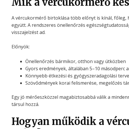
Mik a vércukormérő kés
A vércukormérő birtoklása több előnyt is kínál, főleg,
együtt. A rendszeres önellenőrzés egészségtudatossá
visszajelzést ad.
Előnyök:
Önellenőrzés bármikor, otthon vagy útközben
Gyors eredmények, általában 5–10 másodperc al
Könnyebb étkezési és gyógyszeradagolási terv
Szövődmények korai felismerése, megelőzés t
Egy jó mérőeszközzel magabiztosabbá válik a mindenna
társul hozzá.
Hogyan működik a vérc