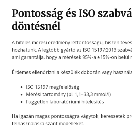
Pontosság és ISO szabv
döntésnél
A hiteles mérési eredmény létfontosságú, hiszen téves
hozhatunk. A legtöbb gyártó az ISO 15197:2013 szabván
ami garantálja, hogy a mérések 95%-a ±15%-on belül 
Érdemes ellenőrizni a készülék dobozán vagy használa
ISO 15197 megfelelőség
Mérési tartomány (pl. 1,1–33,3 mmol/l)
Független laboratóriumi hitelesítés
Ha igazán magas pontosságra vágytok, keressetek prof
felhasználásra szánt modelleket.