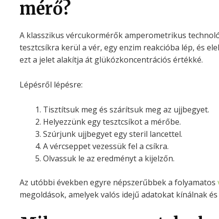
mérő?
A klasszikus vércukormérők amperometrikus technoló
tesztcsíkra kerül a vér, egy enzim reakcióba lép, és el
ezt a jelet alakítja át glükózkoncentrációs értékké.
Lépésről lépésre:
Tisztítsuk meg és szárítsuk meg az ujjbegyet.
Helyezzünk egy tesztcsíkot a mérőbe.
Szúrjunk ujjbegyet egy steril lancettel.
A vércseppet vezessük fel a csíkra.
Olvassuk le az eredményt a kijelzőn.
Az utóbbi években egyre népszerűbbek a folyamatos
megoldások, amelyek valós idejű adatokat kínálnak és