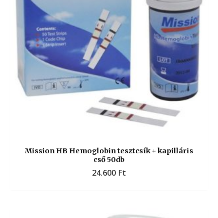
Mission HB Hemoglobin tesztcsík + kapilláris
cső 50db
24.600
Ft