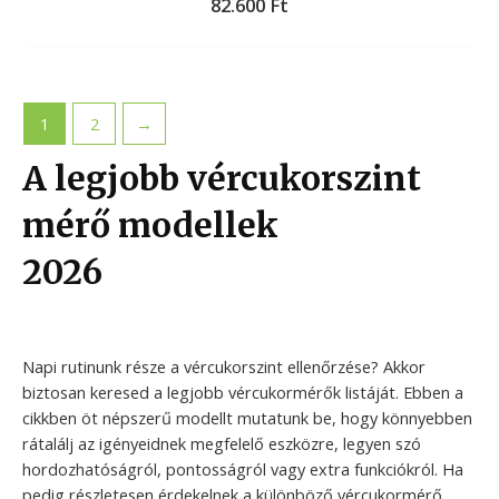
82.600
Ft
1
2
→
A legjobb vércukorszint
mérő modellek
2026
Napi rutinunk része a vércukorszint ellenőrzése? Akkor
biztosan keresed a legjobb vércukormérők listáját. Ebben a
cikkben öt népszerű modellt mutatunk be, hogy könnyebben
rátalálj az igényeidnek megfelelő eszközre, legyen szó
hordozhatóságról, pontosságról vagy extra funkciókról. Ha
pedig részletesen érdekelnek a különböző vércukormérő