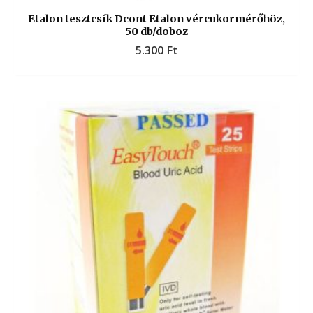
Etalon tesztcsík Dcont Etalon vércukormérőhöz,
50 db/doboz
5.300
Ft