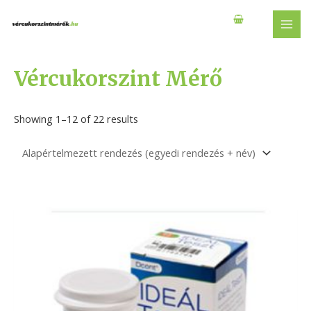
Skip
to
MAI
content
MEN
Vércukorszint Mérő
Showing 1–12 of 22 results