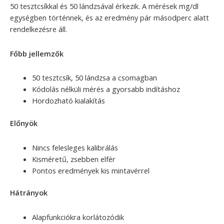
50 tesztcsíkkal és 50 lándzsával érkezik. A mérések mg/dl
egységben történnek, és az eredmény pár másodperc alatt
rendelkezésre áll.
Főbb jellemzők
50 tesztcsík, 50 lándzsa a csomagban
Kódolás nélküli mérés a gyorsabb indításhoz
Hordozható kialakítás
Előnyök
Nincs felesleges kalibrálás
Kisméretű, zsebben elfér
Pontos eredmények kis mintavérrel
Hátrányok
Alapfunkciókra korlátozódik