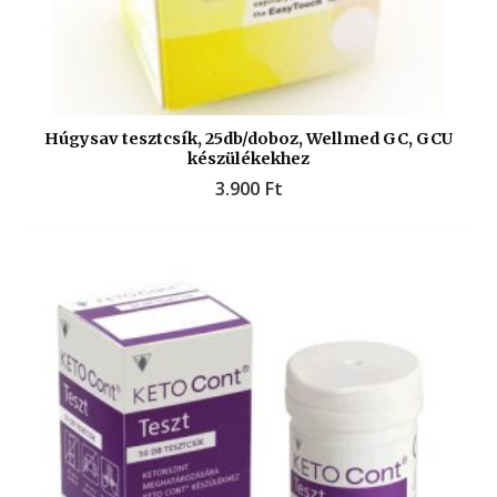
Húgysav tesztcsík, 25db/doboz, Wellmed GC, GCU
készülékekhez
3.900
Ft