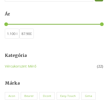
e
a
Ár
r
c
h
Kategória
Vércukorszint Mérő
(22)
Márka
Acon
Beurer
Dcont
Easy-Touch
Gima