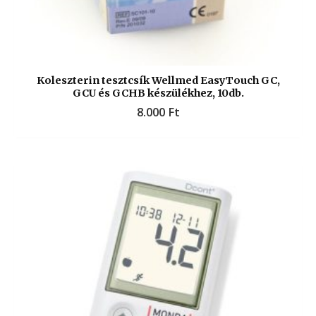
Koleszterin tesztcsík Wellmed EasyTouch GC,
GCU és GCHB készülékhez, 10db.
8.000
Ft