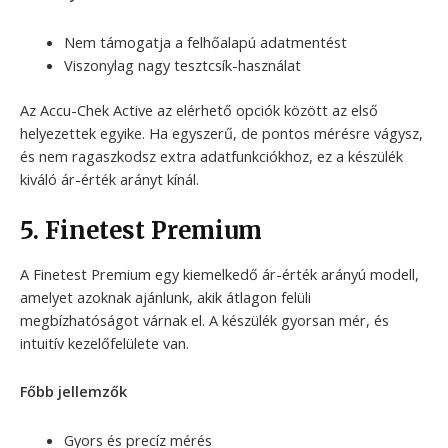
Nem támogatja a felhőalapú adatmentést
Viszonylag nagy tesztcsík-használat
Az Accu-Chek Active az elérhető opciók között az első
helyezettek egyike. Ha egyszerű, de pontos mérésre vágysz,
és nem ragaszkodsz extra adatfunkciókhoz, ez a készülék
kiváló ár-érték arányt kínál.
5. Finetest Premium
A Finetest Premium egy kiemelkedő ár-érték arányú modell,
amelyet azoknak ajánlunk, akik átlagon felüli
megbízhatóságot várnak el. A készülék gyorsan mér, és
intuitív kezelőfelülete van.
Főbb jellemzők
Gyors és precíz mérés