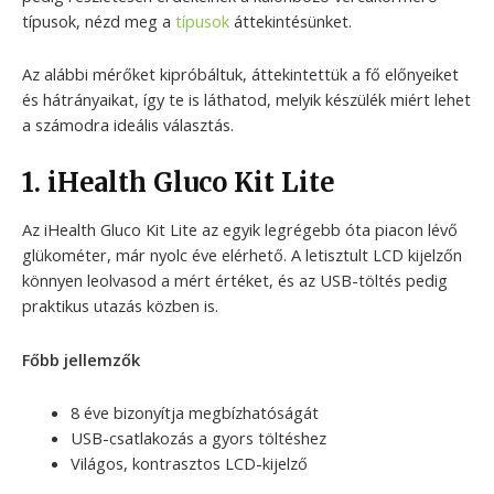
típusok, nézd meg a
típusok
áttekintésünket.
Az alábbi mérőket kipróbáltuk, áttekintettük a fő előnyeiket
és hátrányaikat, így te is láthatod, melyik készülék miért lehet
a számodra ideális választás.
1. iHealth Gluco Kit Lite
Az iHealth Gluco Kit Lite az egyik legrégebb óta piacon lévő
glükométer, már nyolc éve elérhető. A letisztult LCD kijelzőn
könnyen leolvasod a mért értéket, és az USB-töltés pedig
praktikus utazás közben is.
Főbb jellemzők
8 éve bizonyítja megbízhatóságát
USB-csatlakozás a gyors töltéshez
Világos, kontrasztos LCD-kijelző