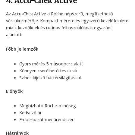
4. Accu-Chek Active
Az Accu-Chek Active a Roche népszerű, megfizethető
vércukormérője. Kompakt mérete és egyszerű kezelőfelülete
miatt kezdőknek és rutinos felhasználóknak egyaránt
ajánlott.
Főbb jellemzők
Gyors mérés 5 másodperc alatt
Könnyen cserélhető tesztcsík
Színes kijelző háttérvilágítással
Előnyök
Megbízható Roche-minőség
Kedvező ár
Emberbarát menürendszer
Hátrányok