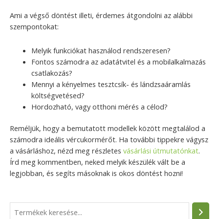
Ami a végső döntést illeti, érdemes átgondolni az alábbi
szempontokat:
Melyik funkciókat használod rendszeresen?
Fontos számodra az adatátvitel és a mobilalkalmazás
csatlakozás?
Mennyi a kényelmes tesztcsík- és lándzsaáramlás
költségvetésed?
Hordozható, vagy otthoni mérés a célod?
Reméljük, hogy a bemutatott modellek között megtalálod a
számodra ideális vércukormérőt. Ha további tippekre vágysz
a vásárláshoz, nézd meg részletes
vásárlási útmutatónkat
.
Írd meg kommentben, neked melyik készülék vált be a
legjobban, és segíts másoknak is okos döntést hozni!
S