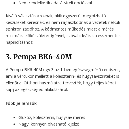
Nem rendelkezik adatátviteli opciókkal
Kiváló választás azoknak, akik egyszerű, megbízható
készüléket keresnek, és nem ragaszkodnak a vezeték nélküli
szinkronizációhoz. A kódmentes működés miatt a mérés
minimális előkészületet igényel, szóval ideális stresszmentes
napindításhoz.
3. Pempa BK6-40M
A Pempa BK6-40M egy 3 az 1-ben egészségmérő rendszer,
ami a vércukor mellett a koleszterin- és húgysavszinteket is
ellenőrzi. Otthoni használatra tervezték, hogy teljes képet
kapj az egészséged alakulásáról.
Főbb jellemzők
Glükóz, koleszterin, húgysav mérés
Nagy, könnyen olvasható kijelző